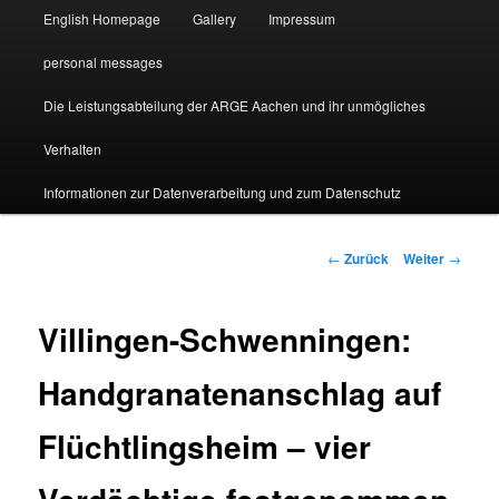
English Homepage
Gallery
Impressum
personal messages
Die Leistungsabteilung der ARGE Aachen und ihr unmögliches
Verhalten
Informationen zur Datenverarbeitung und zum Datenschutz
Beitragsnavigation
←
Zurück
Weiter
→
Villingen-Schwenningen:
Handgranatenanschlag auf
Flüchtlingsheim – vier