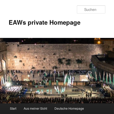
Zum
Inhalt
Such
wechseln
EAWs private Homepage
Hauptmenü
Start
Aus meiner Sicht
Deutsche Homepage