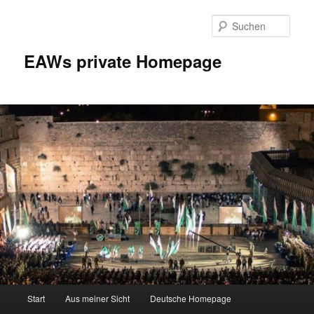
Zum
Inhalt
Such
wechseln
EAWs private Homepage
Hauptmenü
Start
Aus meiner Sicht
Deutsche Homepage