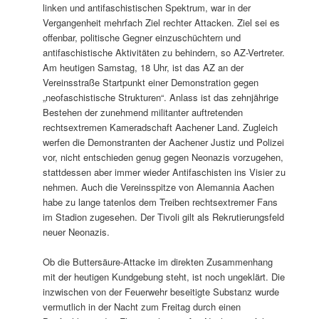
linken und antifaschistischen Spektrum, war in der
Vergangenheit mehrfach Ziel rechter Attacken. Ziel sei es
offenbar, politische Gegner einzuschüchtern und
antifaschistische Aktivitäten zu behindern, so AZ-Vertreter.
Am heutigen Samstag, 18 Uhr, ist das AZ an der
Vereinsstraße Startpunkt einer Demonstration gegen
„neofaschistische Strukturen“. Anlass ist das zehnjährige
Bestehen der zunehmend militanter auftretenden
rechtsextremen Kameradschaft Aachener Land. Zugleich
werfen die Demonstranten der Aachener Justiz und Polizei
vor, nicht entschieden genug gegen Neonazis vorzugehen,
stattdessen aber immer wieder Antifaschisten ins Visier zu
nehmen. Auch die Vereinsspitze von Alemannia Aachen
habe zu lange tatenlos dem Treiben rechtsextremer Fans
im Stadion zugesehen. Der Tivoli gilt als Rekrutierungsfeld
neuer Neonazis.
Ob die Buttersäure-Attacke im direkten Zusammenhang
mit der heutigen Kundgebung steht, ist noch ungeklärt. Die
inzwischen von der Feuerwehr beseitigte Substanz wurde
vermutlich in der Nacht zum Freitag durch einen