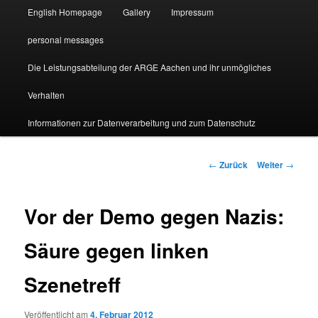
English Homepage
Gallery
Impressum
personal messages
Die Leistungsabteilung der ARGE Aachen und ihr unmögliches
Verhalten
Informationen zur Datenverarbeitung und zum Datenschutz
Beitragsnavigation
←
Zurück
Weiter
→
Vor der Demo gegen Nazis:
Säure gegen linken
Szenetreff
Veröffentlicht am
4. Februar 2012