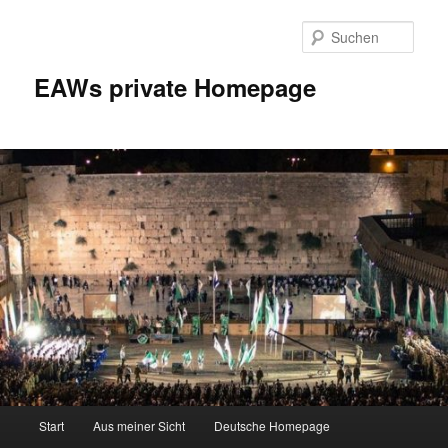
Zum
Inhalt
Such
wechseln
EAWs private Homepage
Hauptmenü
Start
Aus meiner Sicht
Deutsche Homepage