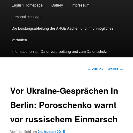
English Homepage
Gallery
Impressum
personal messages
Die Leistungsabteilung der ARGE Aachen und ihr unmögliches
Verhalten
Informationen zur Datenverarbeitung und zum Datenschutz
Beitragsnavigation
←
Zurück
Weiter
→
Vor Ukraine-Gesprächen in
Berlin: Poroschenko warnt
vor russischem Einmarsch
Veröffentlicht am
24. August 2015