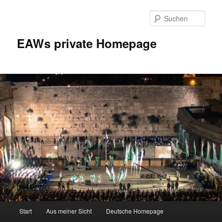
Zum
Inhalt
Such
wechseln
EAWs private Homepage
Hauptmenü
Start
Aus meiner Sicht
Deutsche Homepage