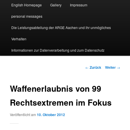
English Homepage
Gallery
Impressum
personal messages
Die Leistungsabteilung der ARGE Aachen und ihr unmögliches
Verhalten
Informationen zur Datenverarbeitung und zum Datenschutz
Beitragsnavigation
←
Zurück
Weiter
→
Waffenerlaubnis von 99
Rechtsextremen im Fokus
Veröffentlicht am
10. Oktober 2012