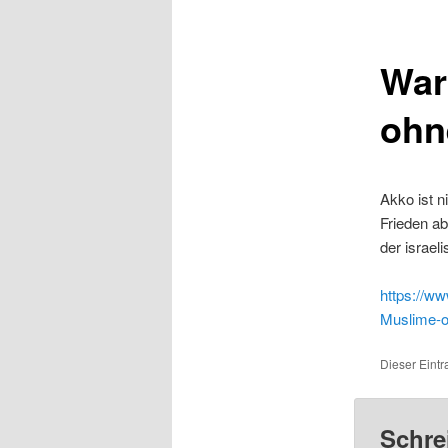
War
ohn
Akko ist n
Frieden ab
der israel
https://ww
Muslime-o
Dieser Eintr
Schre