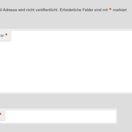
*
l-Adresse wird nicht veröffentlicht.
Erforderliche Felder sind mit
markiert
*
ar
*