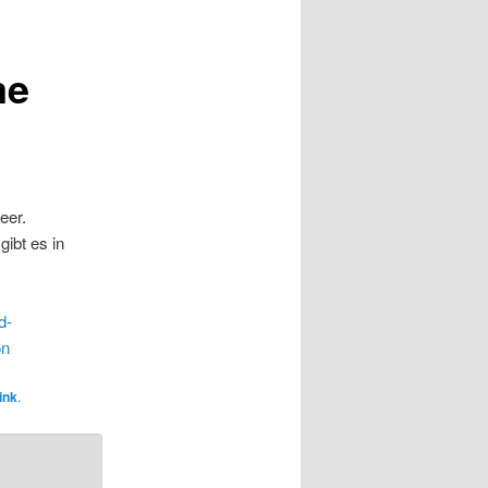
me
eer.
ibt es in
d-
on
ink
.