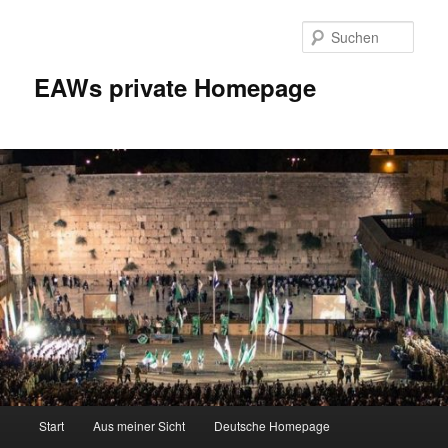
Zum
Inhalt
Such
wechseln
EAWs private Homepage
Hauptmenü
Start
Aus meiner Sicht
Deutsche Homepage