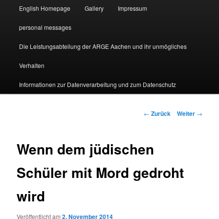
English Homepage
Gallery
Impressum
personal messages
Die Leistungsabteilung der ARGE Aachen und ihr unmögliches
Verhalten
Informationen zur Datenverarbeitung und zum Datenschutz
Beitragsnavigation
←
Zurück
Weiter
→
Wenn dem jüdischen
Schüler mit Mord gedroht
wird
Veröffentlicht am
2. November 2014