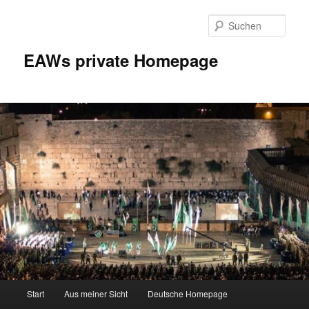
Zum
Inhalt
Such
wechseln
EAWs private Homepage
Hauptmenü
Start
Aus meiner Sicht
Deutsche Homepage