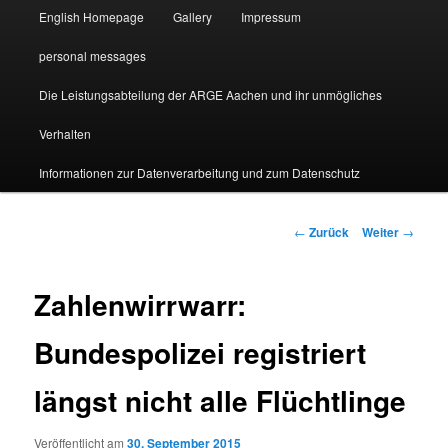
English Homepage
Gallery
Impressum
personal messages
Die Leistungsabteilung der ARGE Aachen und ihr unmögliches
Verhalten
Informationen zur Datenverarbeitung und zum Datenschutz
Beitragsnavigation
←
Zurück
Weiter
→
Zahlenwirrwarr:
Bundespolizei registriert
längst nicht alle Flüchtlinge
Veröffentlicht am
30. September 2015