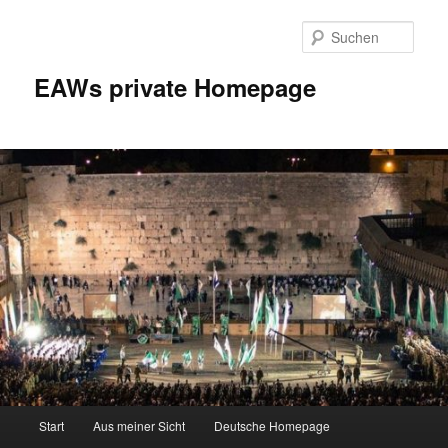
Zum
Inhalt
Such
wechseln
EAWs private Homepage
Hauptmenü
Start
Aus meiner Sicht
Deutsche Homepage