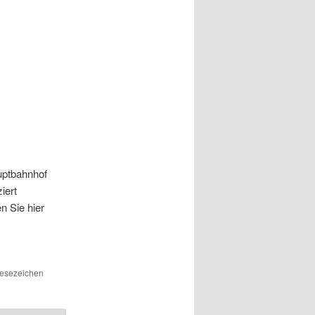
uptbahnhof
iert
n Sie hier
Lesezeichen