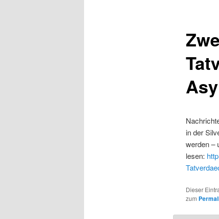
Zwei
Tat
Asy
Nachricht
in der Sil
werden – u
lesen:
htt
Tatverdae
Dieser Eintr
zum
Permal