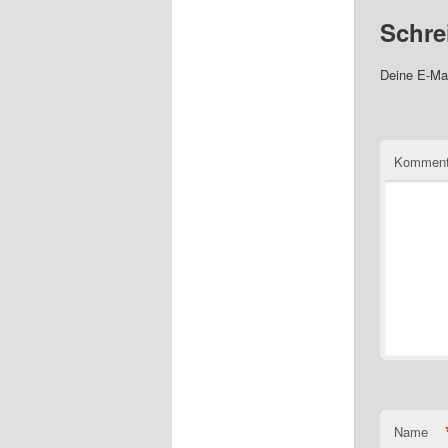
Schre
Deine E-Mai
Komment
Name