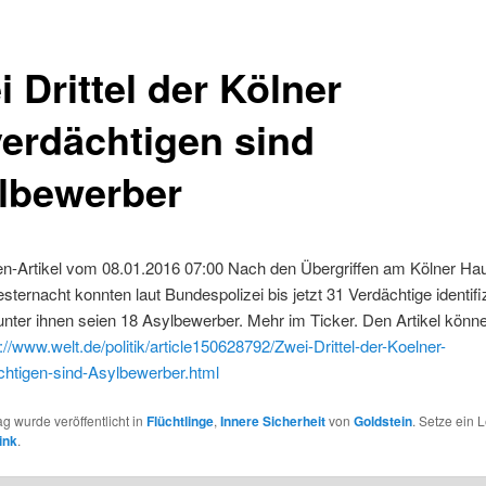
 Drittel der Kölner
verdächtigen sind
lbewerber
en-Artikel vom 08.01.2016 07:00 Nach den Übergriffen am Kölner Ha
vesternacht konnten laut Bundespolizei bis jetzt 31 Verdächtige identifiz
nter ihnen seien 18 Asylbewerber. Mehr im Ticker. Den Artikel könne
p://www.welt.de/politik/article150628792/Zwei-Drittel-der-Koelner-
chtigen-sind-Asylbewerber.html
ag wurde veröffentlicht in
Flüchtlinge
,
Innere Sicherheit
von
Goldstein
. Setze ein 
ink
.