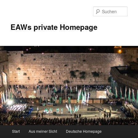
Zum
Inhalt
Such
wechseln
EAWs private Homepage
Hauptmenü
Start
Aus meiner Sicht
Deutsche Homepage