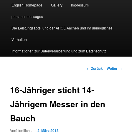
English Homepage
Gallery
Impressum
personal messages
Die Leistungsabteilung der ARGE Aachen und ihr unmögliches
Verhalten
Informationen zur Datenverarbeitung und zum Datenschutz
Beitragsnavigation
←
Zurück
Weiter
→
16-Jähriger sticht 14-
Jährigem Messer in den
Bauch
Veröffentlicht am
4. März 2018