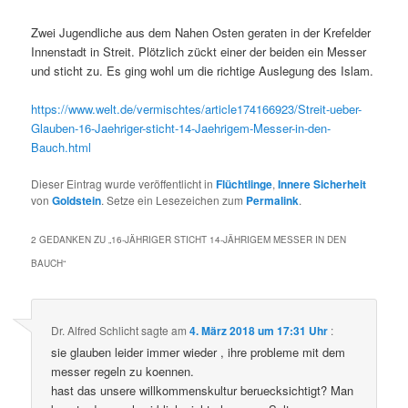
Zwei Jugendliche aus dem Nahen Osten geraten in der Krefelder
Innenstadt in Streit. Plötzlich zückt einer der beiden ein Messer
und sticht zu. Es ging wohl um die richtige Auslegung des Islam.
https://www.welt.de/vermischtes/article174166923/Streit-ueber-
Glauben-16-Jaehriger-sticht-14-Jaehrigem-Messer-in-den-
Bauch.html
Dieser Eintrag wurde veröffentlicht in
Flüchtlinge
,
Innere Sicherheit
von
Goldstein
. Setze ein Lesezeichen zum
Permalink
.
2 GEDANKEN ZU „
16-JÄHRIGER STICHT 14-JÄHRIGEM MESSER IN DEN
BAUCH
“
Dr. Alfred Schlicht
sagte am
4. März 2018 um 17:31 Uhr
:
sie glauben leider immer wieder , ihre probleme mit dem
messer regeln zu koennen.
hast das unsere willkommenskultur beruecksichtigt? Man