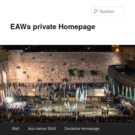
Zum
Inhalt
Such
wechseln
EAWs private Homepage
Hauptmenü
Start
Aus meiner Sicht
Deutsche Homepage