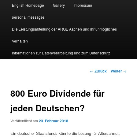
English Homepage
Gallery
Impressum
personal messages
Die Leistungsabteilung der ARGE Aachen und ihr unmögliches
Verhalten
Informationen zur Datenverarbeitung und zum Datenschutz
Beitragsnavigation
←
Zurück
Weiter
→
800 Euro Dividende für
jeden Deutschen?
Veröffentlicht am
23. Februar 2018
Ein deutscher Staatsfonds könnte die Lösung für Altersarmut,