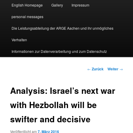
English Homepage
Gallery
Impressum
personal messages
Die Leistungsabteilung der ARGE Aachen und ihr unmögliches
Verhalten
Informationen zur Datenverarbeitung und zum Datenschutz
Beitragsnavigation
←
Zurück
Weiter
→
Analysis: Israel’s next war
with Hezbollah will be
swifter and decisive
Veröffentlicht am
7. März 2016