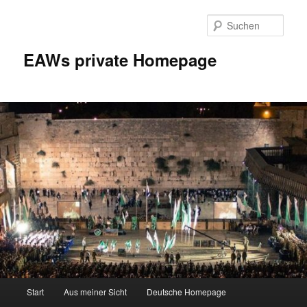
Zum
Inhalt
Such
wechseln
EAWs private Homepage
Hauptmenü
Start
Aus meiner Sicht
Deutsche Homepage