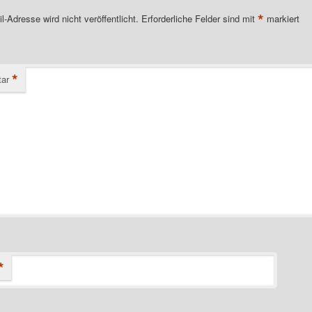
*
l-Adresse wird nicht veröffentlicht.
Erforderliche Felder sind mit
markiert
*
ar
*