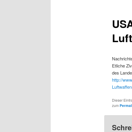
USA
Luf
Nachrichte
Etliche Zi
des Landes
http://www
Luftwaffen
Dieser Eintr
zum
Permal
Schre