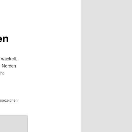
en
 wackelt.
im Norden
n:
Lesezeichen