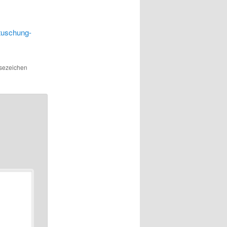
rtuschung-
esezeichen