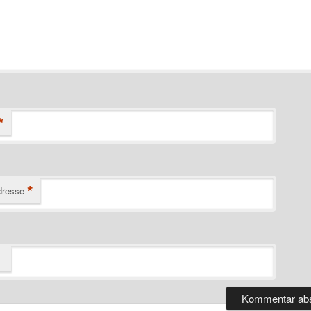
*
*
dresse