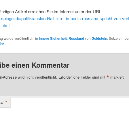
ändigen Artikel erreichen Sie im Internet unter der URL
.spiegel.de/politik/ausland/fall-lisa-f-in-berlin-russland-spricht-von-ve
.html
ag wurde veröffentlicht in
Innere Sicherheit
,
Russland
von
Goldstein
. Setze ein L
ink
.
ibe einen Kommentar
*
l-Adresse wird nicht veröffentlicht.
Erforderliche Felder sind mit
markiert
*
ar