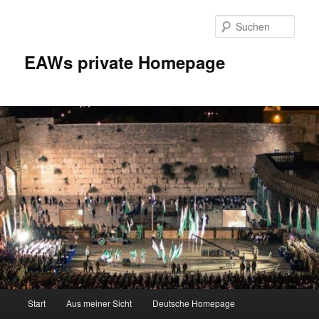
Zum
Inhalt
Such
wechseln
EAWs private Homepage
Hauptmenü
Start
Aus meiner Sicht
Deutsche Homepage