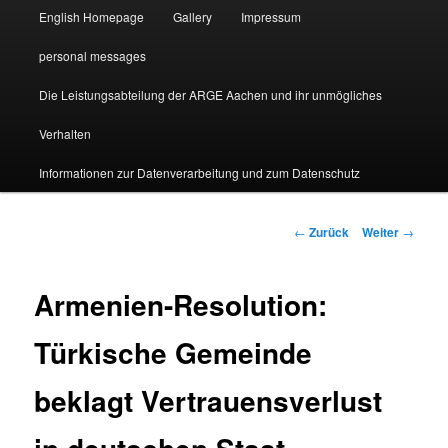
English Homepage
Gallery
Impressum
personal messages
Die Leistungsabteilung der ARGE Aachen und ihr unmögliches
Verhalten
Informationen zur Datenverarbeitung und zum Datenschutz
Beitragsnavigation
←
Zurück
Weiter
→
Armenien-Resolution:
Türkische Gemeinde
beklagt Vertrauensverlust