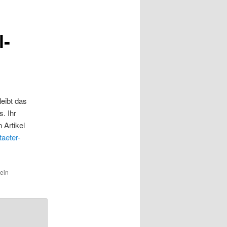
l-
eibt das
. Ihr
 Artikel
taeter-
 ein