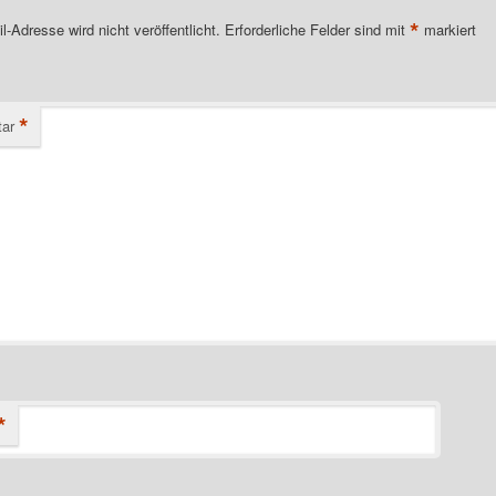
*
l-Adresse wird nicht veröffentlicht.
Erforderliche Felder sind mit
markiert
*
ar
*