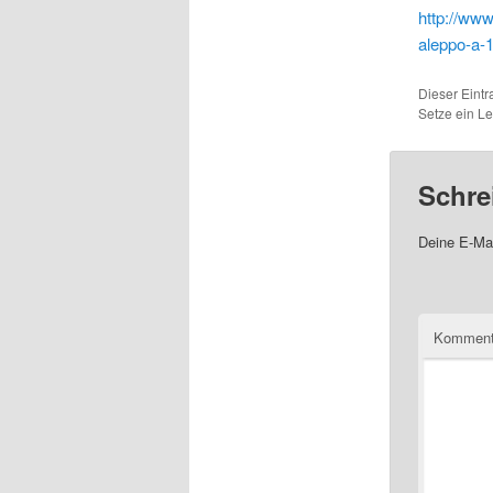
http://www
aleppo-a-
Dieser Eintr
Setze ein L
Schre
Deine E-Mai
Komment