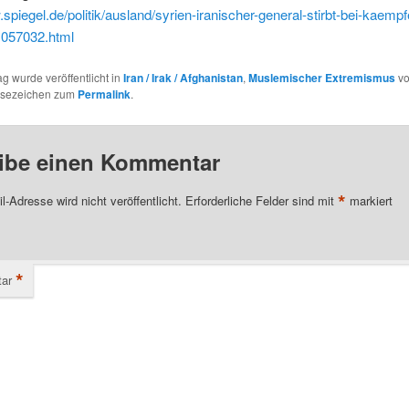
.spiegel.de/politik/ausland/syrien-iranischer-general-stirbt-bei-kaemp
1057032.html
ag wurde veröffentlicht in
Iran / Irak / Afghanistan
,
Muslemischer Extremismus
v
esezeichen zum
Permalink
.
ibe einen Kommentar
*
l-Adresse wird nicht veröffentlicht.
Erforderliche Felder sind mit
markiert
*
ar