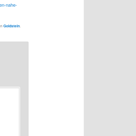
fen-nahe-
on
Goldstein
.