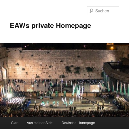
Zum
Inhalt
Such
wechseln
EAWs private Homepage
Hauptmenü
Start
Aus meiner Sicht
Deutsche Homepage