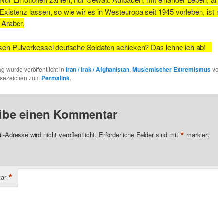
Existenz lassen, so wie wir es in Westeuropa seit 1945 vorleben, ist n
 Araber.
esen Pulverkessel deutsche Soldaten schicken? Das lehne ich ab!
ag wurde veröffentlicht in
Iran / Irak / Afghanistan
,
Muslemischer Extremismus
v
esezeichen zum
Permalink
.
ibe einen Kommentar
*
l-Adresse wird nicht veröffentlicht.
Erforderliche Felder sind mit
markiert
*
ar