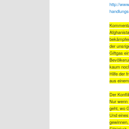
http://www
handlungs
Kommentar
Afghanista
bekämpfen
der unsrig
Giftgas e
Bevölkerun
kaum noch,
Hilfe der 
aus einem 
Der Konfli
Nur wenn a
geht, wo G
Und eines 
gewinnen, 
Fähigkeit.