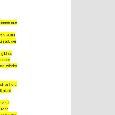
ruppen aus
en Kultur
Assad, der
 gibt es
ebener
 mal wieder
ch anhört.
t nicht
nichts
bische
nderen das