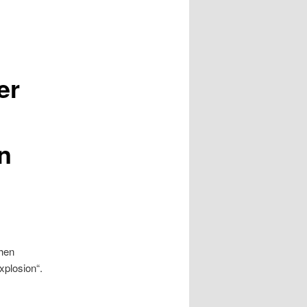
er
n
chen
plosion“.