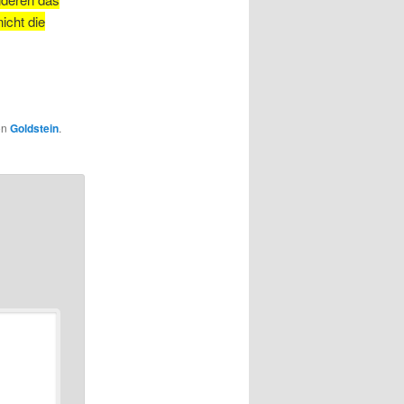
icht die
on
Goldstein
.