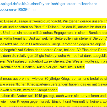
.spiegel.de/politik/ausland/syrien-ischinger-fordert-militaerische-
optionen-a-1052944.html
: Diese Aussage ist wenig durchdacht. Wir ziehen gerade unsere T
n ab und schaffen so Platz für Taliban und den IS, anstatt ihn dort zu
. Und nun ein neues militärisches Engagement in einem Bereich, der
en völlig fremd ist. Und auf welcher Seite sollen wir stehen? Die von 
ingesetzt hat und mit Faßbomben Kriegsverbrechen gegen die eigene
g begeht? Auf Seiten der anderen Seite, bei der IS? Eine dritte Partei
 denn die relativ gemäßigte freie syrische Armee hat dank ausgebli
freien Welt nahezu aufgehört zu existieren. Der Westen wollte sich ja
Konflikt heraus halten. Auch hier gilt: Pazifismus tötet.
kt muss ausbrennen wie der 30-jährige Krieg, so hart und brutal es si
lle wesentlichen Kriegsparteien verstanden haben, das es mit Gewal
ewalt hinführt, wird der Kampf enden.
haben die Araber seit 1948 gezeigt, auch wenn sie nur verlieren und 
wie in den Kriegen gegen Israel, Einsicht und Vernunft ist keine ara
 Nur Emotionen zählen, nur Gewalt. Aufbauen, mit einander Leben, a