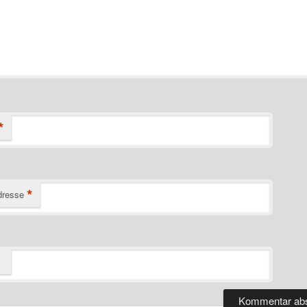
*
*
dresse