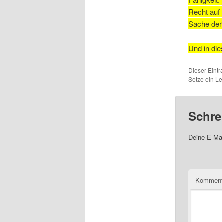
Recht auf 
Sache der
Und in di
Dieser Eintr
Setze ein L
Schre
Deine E-Mai
Komment