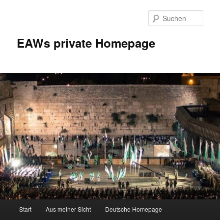
Zum
Inhalt
Such
wechseln
EAWs private Homepage
Hauptmenü
Start
Aus meiner Sicht
Deutsche Homepage