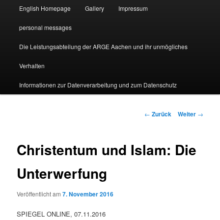
English Homepage
Gallery
Impressum
personal messages
Die Leistungsabteilung der ARGE Aachen und ihr unmögliches
Verhalten
Informationen zur Datenverarbeitung und zum Datenschutz
Beitragsnavigation
←
Zurück
Weiter
→
Christentum und Islam: Die
Unterwerfung
Veröffentlicht am
7. November 2016
SPIEGEL ONLINE, 07.11.2016