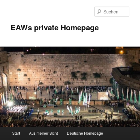
Zum
Inhalt
Such
wechseln
EAWs private Homepage
Hauptmenü
Start
Aus meiner Sicht
Deutsche Homepage