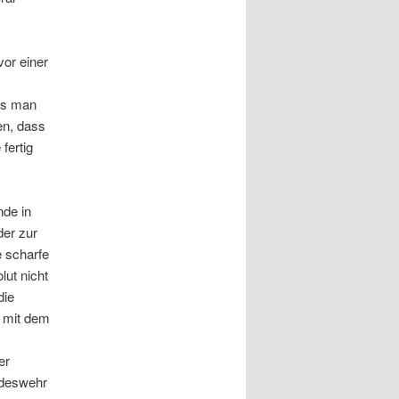
vor einer
ass man
en, dass
fertig
nde in
er zur
e scharfe
lut nicht
die
t mit dem
er
ndeswehr