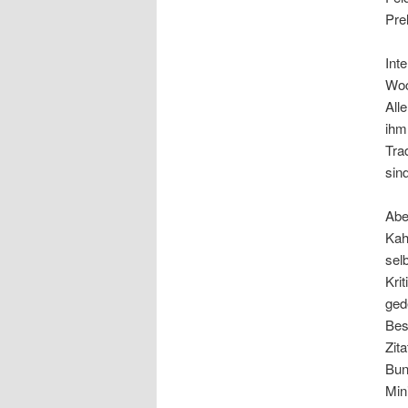
Pre
Int
Woc
All
ihm
Tra
sin
Abe
Kah
sel
Kri
ged
Bes
Zita
Bun
Min