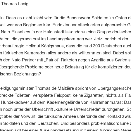
 Thomas Lanig
lin. Dass es nicht leicht wird für die Bundeswehr-Soldaten im Osten d
kei, war von Beginn an klar. Ende Januar attackierten aufgebrachte 
 Nato-Einsatzes in der Hafenstadt Iskenderun eine Gruppe deutsche
daten, die gerade erst im Land angekommen war. Jetzt berichtet der
rbeauftragte Hellmut Königshaus, dass die rund 300 Deutschen auc
en türkischen Kameraden alles andere als willkommen sind. Dabei sol
h den Nato-Partner mit „Patriot“-Raketen gegen Angriffe aus Syrien 
übergehende Probleme oder neue Belastung für die komplizierten de
kischen Beziehungen?
teidigungsminister Thomas de Maizière spricht von Übergangsersch
dreckte Toiletten, verspätete Feldpost, keine Zigaretten, nichts als Fl
 Hundekadaver auf dem Kasernengelände von Kahramanmaras: Da
h noch unter der Überschrift „kulturelle Unterschiede“ durchgehen. 
gt aber der Vorwurf, die türkische Armee unterbinde den Kontakt zwi
en Soldaten und den Deutschen. Und besonders problematisch: Eine
djägerin soll bei einer Auseinandersetzung mit einem türkischen Gene