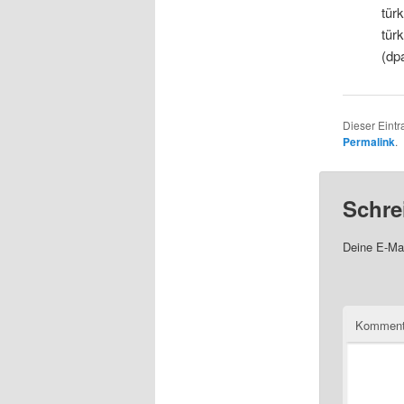
tür
tür
(dp
Dieser Eintr
Permalink
.
Schre
Deine E-Mai
Komment