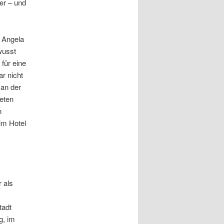
 er – und
n Angela
wusst
für eine
r nicht
 an der
eten
n
im Hotel
 als
tadt
g, im