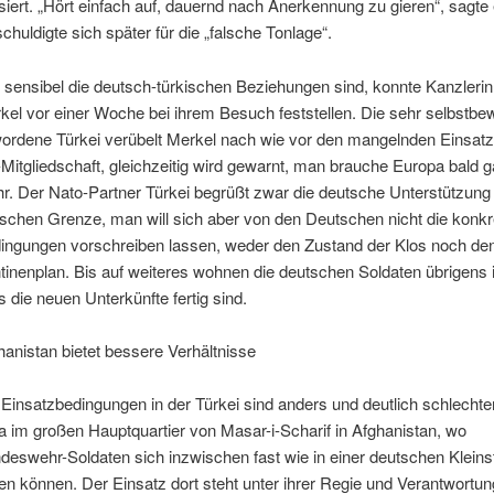
tisiert. „Hört einfach auf, dauernd nach Anerkennung zu gieren“, sagte
chuldigte sich später für die „falsche Tonlage“.
 sensibel die deutsch-türkischen Beziehungen sind, konnte Kanzleri
kel vor einer Woche bei ihrem Besuch feststellen. Die sehr selbstbe
ordene Türkei verübelt Merkel nach wie vor den mangelnden Einsatz 
Mitgliedschaft, gleichzeitig wird gewarnt, man brauche Europa bald ga
r. Der Nato-Partner Türkei begrüßt zwar die deutsche Unterstützung
ischen Grenze, man will sich aber von den Deutschen nicht die konkr
ingungen vorschreiben lassen, weder den Zustand der Klos noch de
tinenplan. Bis auf weiteres wohnen die deutschen Soldaten übrigens 
s die neuen Unterkünfte fertig sind.
hanistan bietet bessere Verhältnisse
 Einsatzbedingungen in der Türkei sind anders und deutlich schlechter
a im großen Hauptquartier von Masar-i-Scharif in Afghanistan, wo
deswehr-Soldaten sich inzwischen fast wie in einer deutschen Kleins
len können. Der Einsatz dort steht unter ihrer Regie und Verantwortun