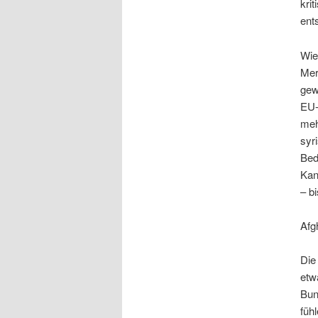
kri
ents
Wie
Mer
gew
EU-
meh
syr
Bed
Kan
– bi
Afg
Die
etw
Bun
füh