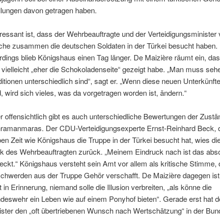
llungen davon getragen haben.
eressant ist, dass der Wehrbeauftragte und der Verteidigungsminister 
he zusammen die deutschen Soldaten in der Türkei besucht haben.
erdings blieb Königshaus einen Tag länger. De Maizière räumt ein, d
 vielleicht „eher die Schokoladenseite“ gezeigt habe. „Man muss seh
ditionen unterschiedlich sind“, sagt er. „Wenn diese neuen Unterkünfte 
d, wird sich vieles, was da vorgetragen worden ist, ändern.“
r offensichtlich gibt es auch unterschiedliche Bewertungen der Zustä
ramanmaras. Der CDU-Verteidigungsexperte Ernst-Reinhard Beck, d
ben Zeit wie Königshaus die Truppe in der Türkei besucht hat, wies di
tik des Wehrbeauftragten zurück. „Meinem Eindruck nach ist das abso
eckt.“ Königshaus versteht sein Amt vor allem als kritische Stimme, 
chwerden aus der Truppe Gehör verschafft. De Maizière dagegen is
t in Erinnerung, niemand solle die Illusion verbreiten, „als könne die
deswehr ein Leben wie auf einem Ponyhof bieten“. Gerade erst hat d
ister den „oft übertriebenen Wunsch nach Wertschätzung“ in der Bu