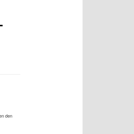
-
hen den