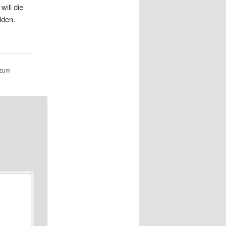
ill die
lden.
 zum