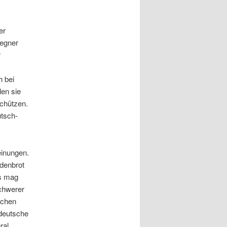
er
Gegner
r
h bei
len sie
schützen.
utsch-
einungen.
adenbrot
s mag
Schwerer
schen
 deutsche
ral