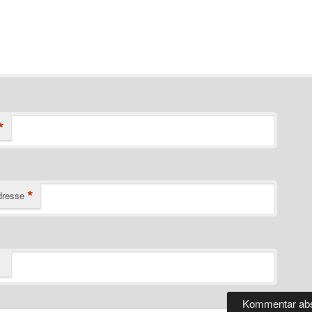
*
*
dresse