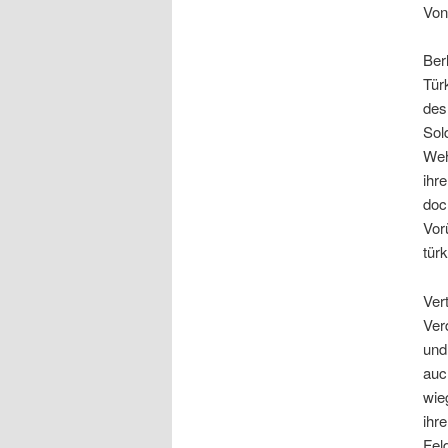
Von
Ber
Tür
des
Sol
Weh
ihr
doc
Vor
tür
Ver
Ver
und
auc
wie
ihr
Fel