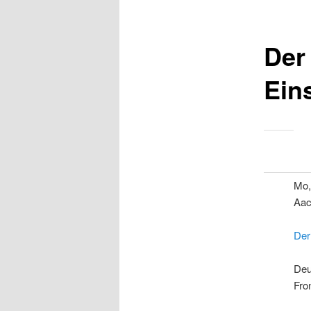
Der
Ein
Mo,
Aac
Der
Deu
Fro