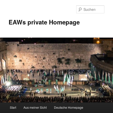
Zum
Inhalt
Such
wechseln
EAWs private Homepage
Hauptmenü
Start
Aus meiner Sicht
Deutsche Homepage