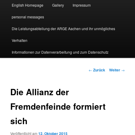
English Homepage
Gallery
Impressum
personal messages
Die Leistungsabteilung der ARGE Aachen und ihr unmögliches
Verhalten
Informationen zur Datenverarbeitung und zum Datenschutz
Beitragsnavigation
←
Zurück
Weiter
→
Die Allianz der
Fremdenfeinde formiert
sich
Veröffentlicht am
12. Oktober 2015