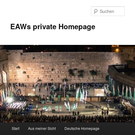
Zum
Inhalt
Such
wechseln
EAWs private Homepage
Hauptmenü
Start
Aus meiner Sicht
Deutsche Homepage