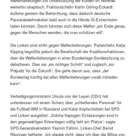
Waffenlieferungen zur Unterstützung der Kurden im Nordirak
weiterhin skeptisch. Fraktionschefin Katrin Göring-Eckardt
äußerte gestern die Befürchtung, dass dadurch deutsche
Panzerabwehrraketen bald auch in die Hände IS-Extremisten
fallen könnten. Damit könnten sich diese Waffen „am Ende genau
gegen die Menschen wenden, die man schützen will“.
Die Linken sind strikt gegen Waffenlieferungen. Parteichefin Katja
Kipping begrüßte jedoch die Bereitschaft der Koalitionsfraktionen,
über die Waffenlieferungen in einer Bundestags-Sondersitzung zu
debattieren. Dies sei „ein richtiger Schritt“ und zugleich „ein
Präjudiz für die Zukunft“. Sie gehe davon aus, dass „der
Bundestag künftig bei allen Waffenlieferungen vorab mitreden
kann“.
Verteidigungsministerin Ursula von der Leyen (CDU) hat
unterdessen mit einem Scherz über „schießendes Personal“ für
die Fußball-WM in Russland und Katar Kopfschütteln bei SPD
und Linken ausgelöst. „Solche flapsigen Einlassungen sind in
den gegenwärtigen Krisenlagen völlig fehl am Platze“, sagte
SPD-Generalsekretärin Yasmin Fahimi. Linken-Chef Bernd
Riexinger twitterte: „Ich glaube nicht, dass ich über die Witze von