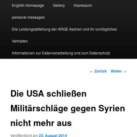
English Homepage
Gallery
Impressum
personal messages
Die Leistungsabteilung der ARGE Aachen und ihr unmögliches
Verhalten
Informationen zur Datenverarbeitung und zum Datenschutz
Beitragsnavigation
←
Zurück
Weiter
→
Die USA schließen
Militärschläge gegen Syrien
nicht mehr aus
Veröffentlicht am
23. August 2014