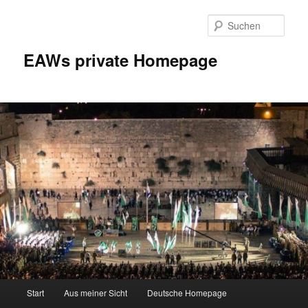
Zum
Inhalt
Such
wechseln
EAWs private Homepage
Hauptmenü
Start
Aus meiner Sicht
Deutsche Homepage