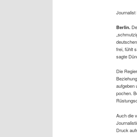
Journalist
Berlin.
Der
„schmutzi
deutschen 
frei, fühlt
sagte Dün
Die Regie
Beziehunge
aufgeben 
pochen. Be
Rüstungsd
Auch die 
Journalist
Druck aufr