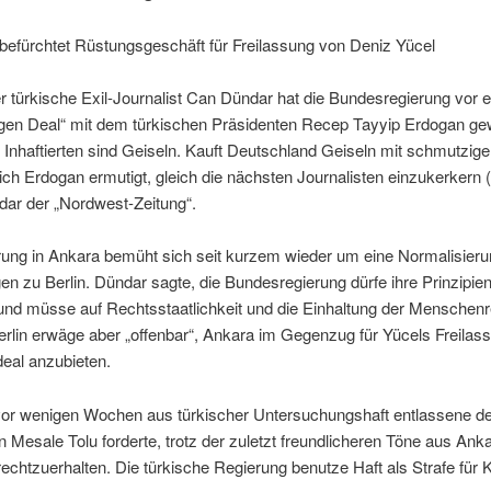
 befürchtet Rüstungsgeschäft für Freilassung von Deniz Yücel
 türkische Exil-Journalist Can Dündar hat die Bundesregierung vor 
gen Deal“ mit dem türkischen Präsidenten Recep Tayyip Erdogan gew
Inhaftierten sind Geiseln. Kauft Deutschland Geiseln mit schmutzig
 sich Erdogan ermutigt, gleich die nächsten Journalisten einzukerkern (. 
dar der „Nordwest-Zeitung“.
rung in Ankara bemüht sich seit kurzem wieder um eine Normalisieru
n zu Berlin. Dündar sagte, die Bundesregierung dürfe ihre Prinzipien
und müsse auf Rechtsstaatlichkeit und die Einhaltung der Menschen
rlin erwäge aber „offenbar“, Ankara im Gegenzug für Yücels Freilas
eal anzubieten.
vor wenigen Wochen aus türkischer Untersuchungshaft entlassene d
in Mesale Tolu forderte, trotz der zuletzt freundlicheren Töne aus Ank
echtzuerhalten. Die türkische Regierung benutze Haft als Strafe für Kr