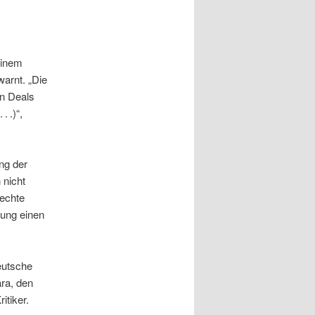
einem
arnt. „Die
en Deals
. .)“,
ng der
 nicht
rechte
sung einen
eutsche
ara, den
itiker.