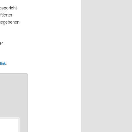
gsgericht
tierter
rgegebenen
er
link
.