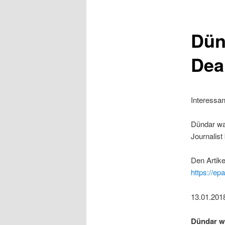
Dün
Dea
Interessan
Dündar wa
Journalist
Den Artike
https://ep
13.01.201
Dündar w