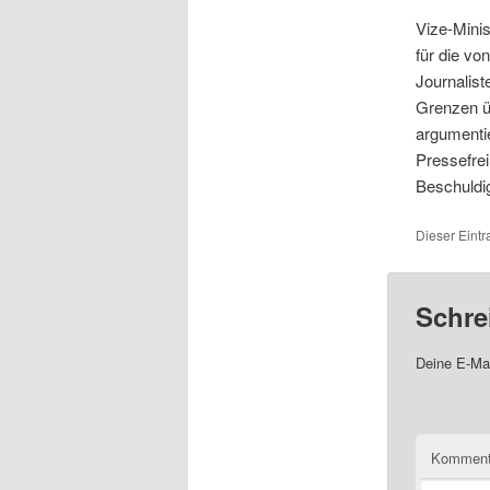
Vize-Minis
für die vo
Journalis
Grenzen üb
argumentie
Pressefrei
Beschuldig
Dieser Eintr
Schre
Deine E-Mai
Komment