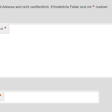
*
l-Adresse wird nicht veröffentlicht.
Erforderliche Felder sind mit
markiert
*
ar
*