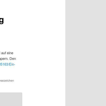
g
auf eine
kapern. Den
85163/Ein-
Lesezeichen