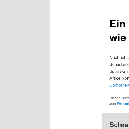
Ein
wie
Nachrichte
Schadprog
„total wah
Artikel kö
Computerv
Dieser Eintr
zum
Permal
Schre