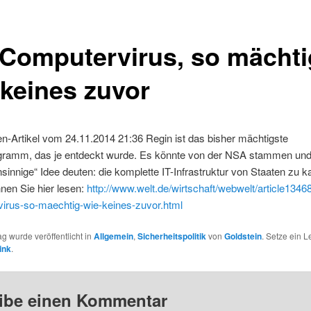
 Computervirus, so mächti
 keines zuvor
n-Artikel vom 24.11.2014 21:36 Regin ist das bisher mächtigste
ramm, das je entdeckt wurde. Es könnte von der NSA stammen und 
nsinnige“ Idee deuten: die komplette IT-Infrastruktur von Staaten zu 
nnen Sie hier lesen:
http://www.welt.de/wirtschaft/webwelt/article1346
irus-so-maechtig-wie-keines-zuvor.html
ag wurde veröffentlicht in
Allgemein
,
Sicherheitspolitik
von
Goldstein
. Setze ein 
ink
.
ibe einen Kommentar