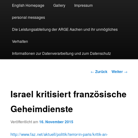
English Homepage
Gallery
Impressum
personal messages
Die Leistungsabteilung der ARGE Aachen und ihr unmögliches
Verhalten
Informationen zur Datenverarbeitung und zum Datenschutz
Beitragsnavigation
←
Zurück
Weiter
→
Israel kritisiert französische
Geheimdienste
Veröffentlicht am
16. November 2015
http://www.faz.net/aktuell/politik/terror-in-paris/kritik-an-