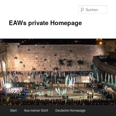
Zum
Inhalt
Such
wechseln
EAWs private Homepage
Hauptmenü
Start
Aus meiner Sicht
Deutsche Homepage