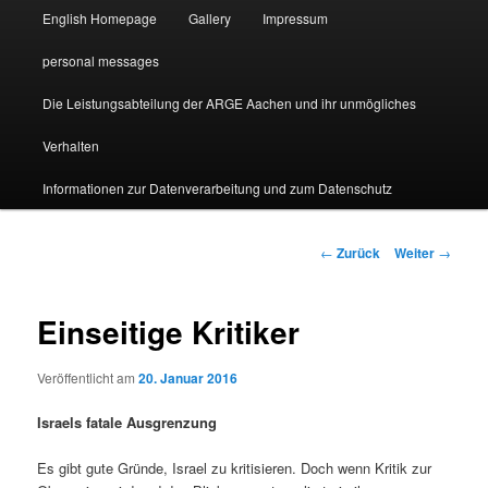
English Homepage
Gallery
Impressum
personal messages
Die Leistungsabteilung der ARGE Aachen und ihr unmögliches
Verhalten
Informationen zur Datenverarbeitung und zum Datenschutz
Beitragsnavigation
←
Zurück
Weiter
→
Einseitige Kritiker
Veröffentlicht am
20. Januar 2016
Israels fatale Ausgrenzung
Es gibt gute Gründe, Israel zu kritisieren. Doch wenn Kritik zur