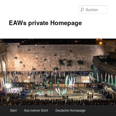
Zum
Inhalt
Such
wechseln
EAWs private Homepage
Hauptmenü
Start
Aus meiner Sicht
Deutsche Homepage