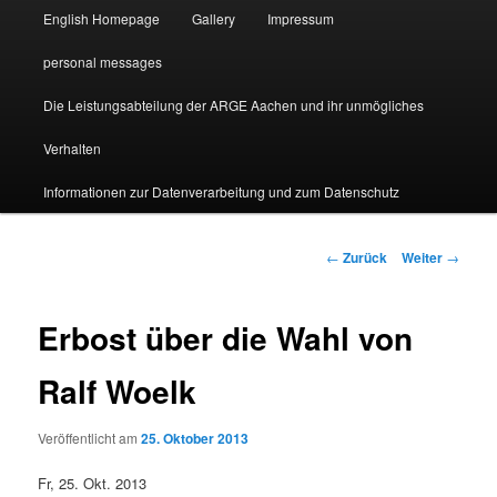
English Homepage
Gallery
Impressum
personal messages
Die Leistungsabteilung der ARGE Aachen und ihr unmögliches
Verhalten
Informationen zur Datenverarbeitung und zum Datenschutz
Beitragsnavigation
←
Zurück
Weiter
→
Erbost über die Wahl von
Ralf Woelk
Veröffentlicht am
25. Oktober 2013
Fr, 25. Okt. 2013