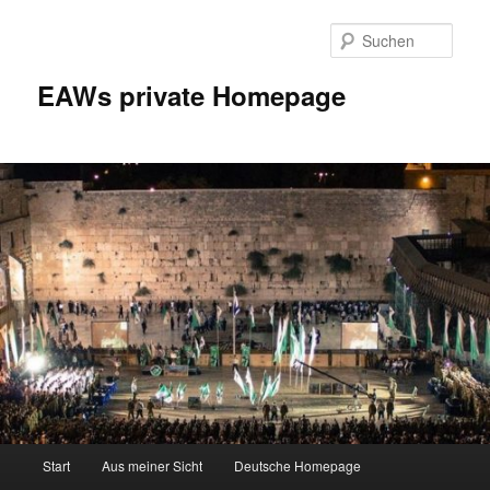
Zum
Inhalt
Such
wechseln
EAWs private Homepage
Hauptmenü
Start
Aus meiner Sicht
Deutsche Homepage