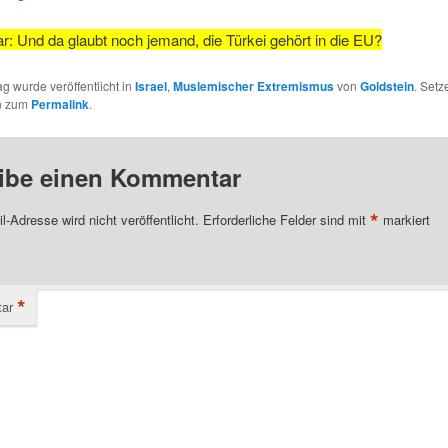
: Und da glaubt noch jemand, die Türkei gehört in die EU?
ag wurde veröffentlicht in
Israel
,
Muslemischer Extremismus
von
Goldstein
. Setz
n zum
Permalink
.
ibe einen Kommentar
*
l-Adresse wird nicht veröffentlicht.
Erforderliche Felder sind mit
markiert
*
ar