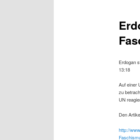
Erd
Fas
Erdogan st
13:18
Auf einer 
zu betrach
UN reagier
Den Artike
http://www
Faschismu