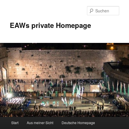
Zum
Inhalt
Such
wechseln
EAWs private Homepage
Hauptmenü
Start
Aus meiner Sicht
Deutsche Homepage