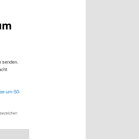
 um
u senden.
acht
mee-um-50-
esezeichen