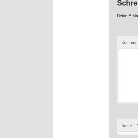
Schre
Deine E-Mai
Komment
Name