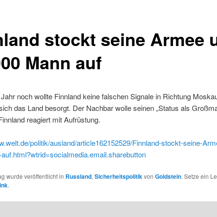
nland stockt seine Armee
000 Mann auf
Jahr noch wollte Finnland keine falschen Signale in Richtung Moska
 sich das Land besorgt. Der Nachbar wolle seinen „Status als Großm
 Finnland reagiert mit Aufrüstung.
w.welt.de/politik/ausland/article162152529/Finnland-stockt-seine-Ar
auf.html?wtrid=socialmedia.email.sharebutton
ag wurde veröffentlicht in
Russland
,
Sicherheitspolitik
von
Goldstein
. Setze ein L
ink
.