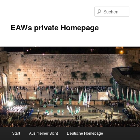
Zum
Inhalt
Such
wechseln
EAWs private Homepage
Hauptmenü
Start
Aus meiner Sicht
Deutsche Homepage