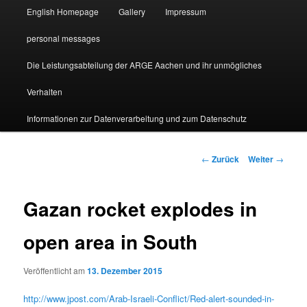
English Homepage
Gallery
Impressum
personal messages
Die Leistungsabteilung der ARGE Aachen und ihr unmögliches
Verhalten
Informationen zur Datenverarbeitung und zum Datenschutz
Beitragsnavigation
←
Zurück
Weiter
→
Gazan rocket explodes in
open area in South
Veröffentlicht am
13. Dezember 2015
http://www.jpost.com/Arab-Israeli-Conflict/Red-alert-sounded-in-