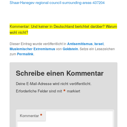
Shaar-Hanegev-regional-council-surrounding-areas-437204
Kommentar: Und keiner in Deutschland berichtet darüber? Warum
wohl nicht?
Dieser Eintrag wurde veröffentlicht in
Antisemitismus
,
Israel
,
Muslemischer Extremismus
von
Goldstein
. Setze ein Lesezeichen
zum
Permalink
.
Schreibe einen Kommentar
Deine E-Mail-Adresse wird nicht veröffentlicht.
*
Erforderliche Felder sind mit
markiert
*
Kommentar