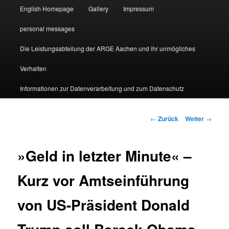
English Homepage
Gallery
Impressum
personal messages
Die Leistungsabteilung der ARGE Aachen und ihr unmögliches
Verhalten
Informationen zur Datenverarbeitung und zum Datenschutz
Beitragsnavigation
←
Zurück
Weiter
→
»Geld in letzter Minute« –
Kurz vor Amtseinführung
von US-Präsident Donald