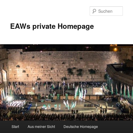
Zum
Inhalt
Such
wechseln
EAWs private Homepage
Hauptmenü
Start
Aus meiner Sicht
Deutsche Homepage