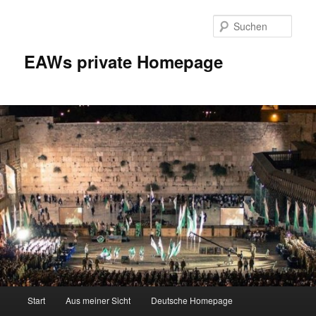
Zum
Inhalt
Such
wechseln
EAWs private Homepage
Hauptmenü
Start
Aus meiner Sicht
Deutsche Homepage