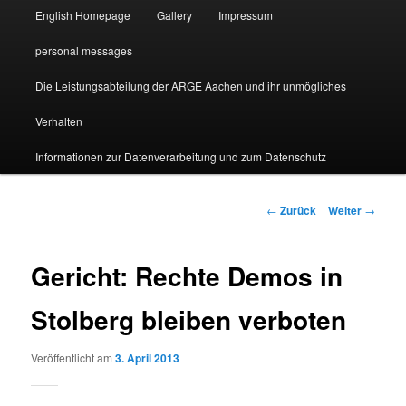
English Homepage
Gallery
Impressum
personal messages
Die Leistungsabteilung der ARGE Aachen und ihr unmögliches
Verhalten
Informationen zur Datenverarbeitung und zum Datenschutz
Beitragsnavigation
←
Zurück
Weiter
→
Gericht: Rechte Demos in
Stolberg bleiben verboten
Veröffentlicht am
3. April 2013