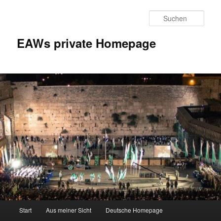
Zum
Inhalt
Such
wechseln
EAWs private Homepage
Hauptmenü
Start
Aus meiner Sicht
Deutsche Homepage