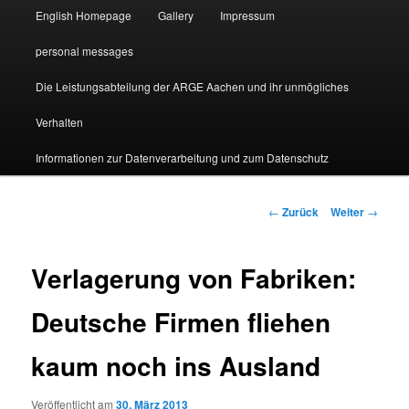
English Homepage
Gallery
Impressum
personal messages
Die Leistungsabteilung der ARGE Aachen und ihr unmögliches
Verhalten
Informationen zur Datenverarbeitung und zum Datenschutz
Beitragsnavigation
←
Zurück
Weiter
→
Verlagerung von Fabriken:
Deutsche Firmen fliehen
kaum noch ins Ausland
Veröffentlicht am
30. März 2013