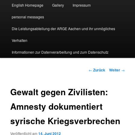
English Homepage
Gallery
Impressum
personal messages
Die Leistungsabteilung der ARGE Aachen und ihr unmögliches
Verhalten
Informationen zur Datenverarbeitung und zum Datenschutz
Beitragsnavigation
←
Zurück
Weiter
→
Gewalt gegen Zivilisten:
Amnesty dokumentiert
syrische Kriegsverbrechen
Veröffentlicht am
14. Juni 2012