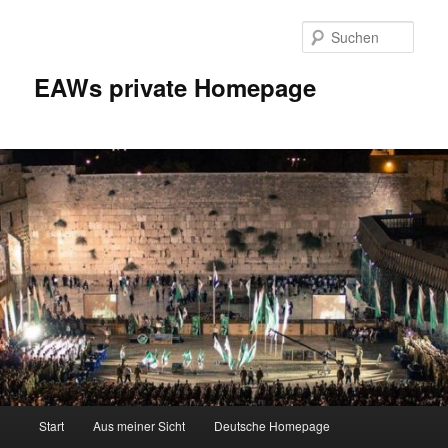
Zum
Inhalt
Such
wechseln
EAWs private Homepage
Hauptmenü
Start
Aus meiner Sicht
Deutsche Homepage