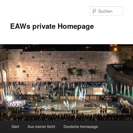
Zum
Inhalt
Such
wechseln
EAWs private Homepage
Hauptmenü
Start
Aus meiner Sicht
Deutsche Homepage