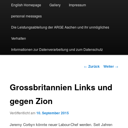
English Homepage
Gallery
Impressum
personal messages
Die Leistungsabteilung der ARGE Aachen und ihr unmögliches
Verhalten
Informationen zur Datenverarbeitung und zum Datenschutz
Beitragsnavigation
←
Zurück
Weiter
→
Grossbritannien Links und
gegen Zion
Veröffentlicht am
10. September 2015
Jeremy Corbyn könnte neuer Labour-Chef werden. Seit Jahren