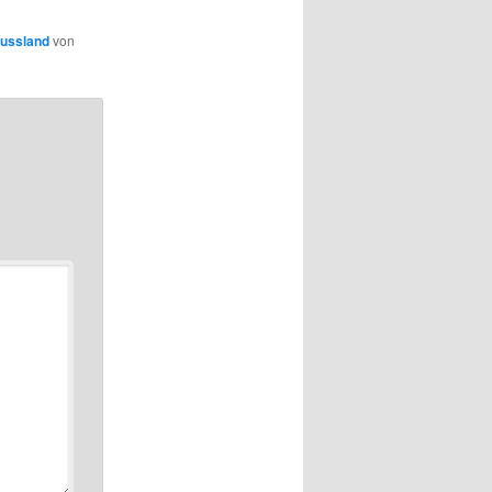
ussland
von