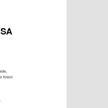
USA
Rede,
er Kreml
-