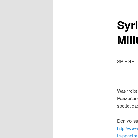
Syr
Mil
SPIEGEL 
Was treibt
Panzerlan
spottet da
Den vollst
http://www
truppentr