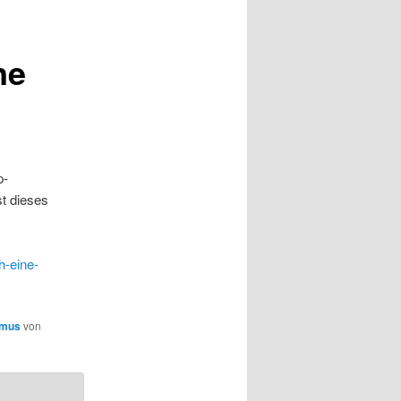
ne
p-
st dieses
h-eine-
smus
von