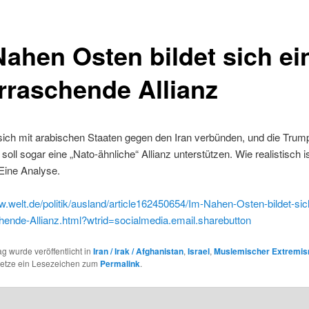
Nahen Osten bildet sich ei
rraschende Allianz
l sich mit arabischen Staaten gegen den Iran verbünden, und die Trum
soll sogar eine „Nato-ähnliche“ Allianz unterstützen. Wie realistisch i
Eine Analyse.
w.welt.de/politik/ausland/article162450654/Im-Nahen-Osten-bildet-sic
hende-Allianz.html?wtrid=socialmedia.email.sharebutton
ag wurde veröffentlicht in
Iran / Irak / Afghanistan
,
Israel
,
Muslemischer Extremi
Setze ein Lesezeichen zum
Permalink
.