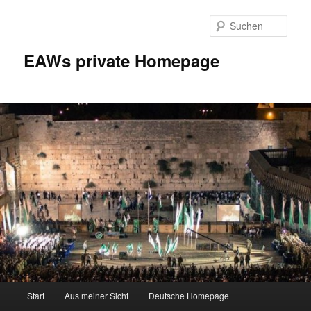
Zum
Inhalt
Such
wechseln
EAWs private Homepage
Hauptmenü
Start
Aus meiner Sicht
Deutsche Homepage