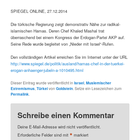
SPIEGEL ONLINE, 27.12.2014
Die türkische Regierung zeigt demonstrativ Nähe zur radikal-
islamischen Hamas. Deren Chef Khaled Mashal trat
überraschend bei einem Kongress der Erdogan-Partei AKP auf.
Seine Rede wurde begleitet von „Nieder mit Israel“-Rufen.
Den vollständigen Artikel erreichen Sie im Internet unter der URL
http://www.spiegel.de/politik/ausland/hamas-chef-in-der-tuerkei-
erogan-anhaenger-jubeln-a-1010495.html
Dieser Eintrag wurde veröffentlicht in
Israel
,
Muslemischer
Extremismus
,
Türkei
von
Goldstein
. Setze ein Lesezeichen zum
Permalink
.
Schreibe einen Kommentar
Deine E-Mail-Adresse wird nicht veröffentlicht.
*
Erforderliche Felder sind mit
markiert