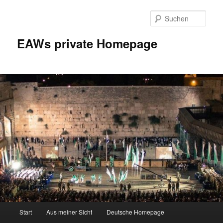
Zum
Inhalt
Such
wechseln
EAWs private Homepage
Hauptmenü
Start
Aus meiner Sicht
Deutsche Homepage