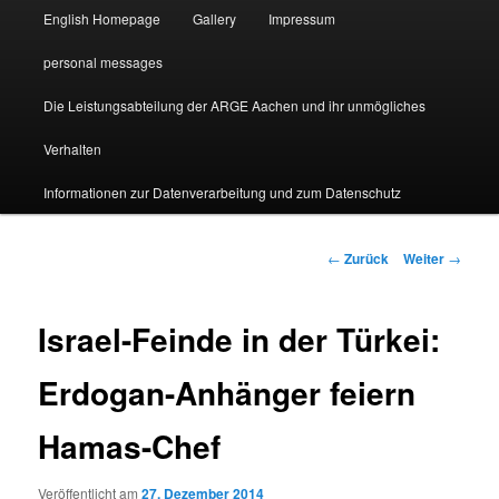
English Homepage
Gallery
Impressum
personal messages
Die Leistungsabteilung der ARGE Aachen und ihr unmögliches
Verhalten
Informationen zur Datenverarbeitung und zum Datenschutz
Beitragsnavigation
←
Zurück
Weiter
→
Israel-Feinde in der Türkei:
Erdogan-Anhänger feiern
Hamas-Chef
Veröffentlicht am
27. Dezember 2014