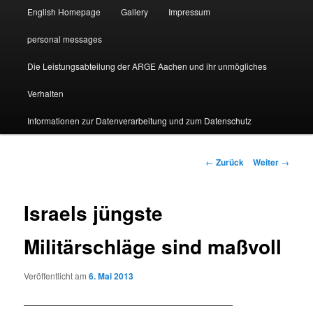
English Homepage
Gallery
Impressum
personal messages
Die Leistungsabteilung der ARGE Aachen und ihr unmögliches
Verhalten
Informationen zur Datenverarbeitung und zum Datenschutz
Beitragsnavigation
←
Zurück
Weiter
→
Israels jüngste
Militärschläge sind maßvoll
Veröffentlicht am
6. Mai 2013
———————————————————————