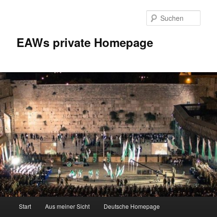
Zum
Inhalt
Such
wechseln
EAWs private Homepage
Hauptmenü
Start
Aus meiner Sicht
Deutsche Homepage