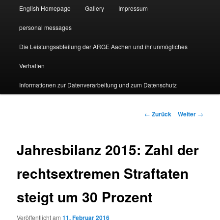
English Homepage
Gallery
Impressum
personal messages
Die Leistungsabteilung der ARGE Aachen und ihr unmögliches
Verhalten
Informationen zur Datenverarbeitung und zum Datenschutz
Beitragsnavigation
←
Zurück
Weiter
→
Jahresbilanz 2015: Zahl der
rechtsextremen Straftaten
steigt um 30 Prozent
Veröffentlicht am
11. Februar 2016