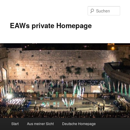
Zum
Inhalt
Such
wechseln
EAWs private Homepage
Hauptmenü
Start
Aus meiner Sicht
Deutsche Homepage