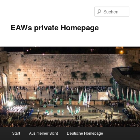
Zum
Inhalt
Such
wechseln
EAWs private Homepage
Hauptmenü
Start
Aus meiner Sicht
Deutsche Homepage