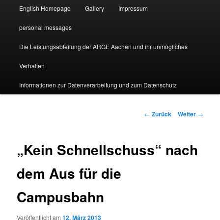
English Homepage
Gallery
Impressum
personal messages
Die Leistungsabteilung der ARGE Aachen und ihr unmögliches
Verhalten
Informationen zur Datenverarbeitung und zum Datenschutz
Beitragsnavigation
←
Zurück
Weiter
→
„Kein Schnellschuss“ nach
dem Aus für die
Campusbahn
Veröffentlicht am
12. März 2013