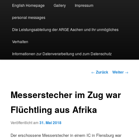
English Homepage
Gallery
Impressum
personal messages
Die Leistungsabteilung der ARGE Aachen und ihr unmögliches
Verhalten
Informationen zur Datenverarbeitung und zum Datenschutz
Beitragsnavigation
←
Zurück
Weiter
→
Messerstecher im Zug war
Flüchtling aus Afrika
Veröffentlicht am
31. Mai 2018
Der erschossene Messerstecher in einem IC in Flensburg war