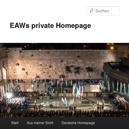
Zum
Inhalt
Such
wechseln
EAWs private Homepage
Hauptmenü
Start
Aus meiner Sicht
Deutsche Homepage