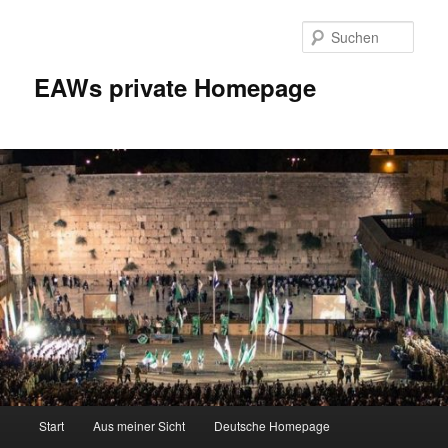
Zum
Inhalt
Such
wechseln
EAWs private Homepage
Hauptmenü
Start
Aus meiner Sicht
Deutsche Homepage