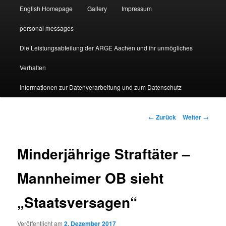
English Homepage
Gallery
Impressum
personal messages
Die Leistungsabteilung der ARGE Aachen und ihr unmögliches
Verhalten
Informationen zur Datenverarbeitung und zum Datenschutz
Beitragsnavigation
←
Zurück
Weiter
→
Minderjährige Straftäter –
Mannheimer OB sieht
„Staatsversagen“
Veröffentlicht am
2. Dezember 2017