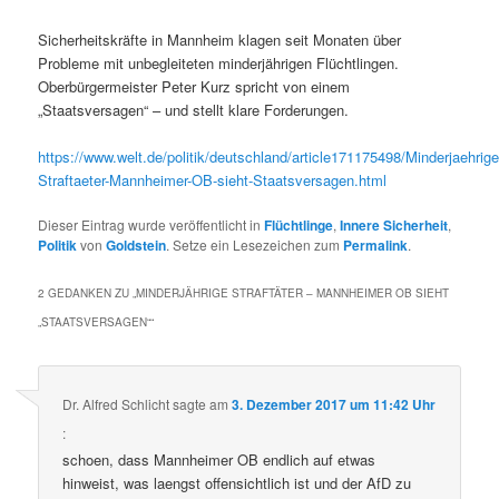
Sicherheitskräfte in Mannheim klagen seit Monaten über
Probleme mit unbegleiteten minderjährigen Flüchtlingen.
Oberbürgermeister Peter Kurz spricht von einem
„Staatsversagen“ – und stellt klare Forderungen.
https://www.welt.de/politik/deutschland/article171175498/Minderjaehrige
Straftaeter-Mannheimer-OB-sieht-Staatsversagen.html
Dieser Eintrag wurde veröffentlicht in
Flüchtlinge
,
Innere Sicherheit
,
Politik
von
Goldstein
. Setze ein Lesezeichen zum
Permalink
.
2 GEDANKEN ZU „
MINDERJÄHRIGE STRAFTÄTER – MANNHEIMER OB SIEHT
„STAATSVERSAGEN“
“
Dr. Alfred Schlicht
sagte am
3. Dezember 2017 um 11:42 Uhr
:
schoen, dass Mannheimer OB endlich auf etwas
hinweist, was laengst offensichtlich ist und der AfD zu