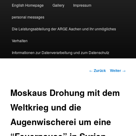
English Homepage
Gallery
Impressum
personal messages
Die Leistungsabteilung der ARGE Aachen und ihr unmögliches
Verhalten
Informationen zur Datenverarbeitung und zum Datenschutz
Beitragsnavigation
←
Zurück
Weiter
→
Moskaus Drohung mit dem
Weltkrieg und die
Augenwischerei um eine