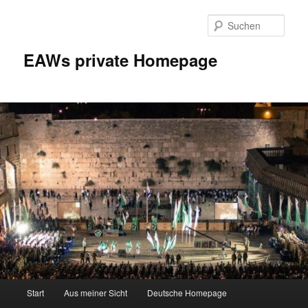
Zum
Inhalt
Such
wechseln
EAWs private Homepage
Hauptmenü
Start
Aus meiner Sicht
Deutsche Homepage