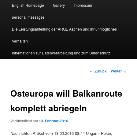
English Homepage
Gallery
Impressum
personal messages
Die Leistungsabteilung der ARGE Aachen und ihr unmögliches
Verhalten
Informationen zur Datenverarbeitung und zum Datenschutz
Beitragsnavigation
←
Zurück
Weiter
→
Osteuropa will Balkanroute
komplett abriegeln
Veröffentlicht am
13. Februar 2016
Nachrichten-Artikel vom 13.02.2016 08:44 Ungarn, Polen,